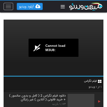
آپلود ویدیو
Toggle
vigation
Cannot load
M3U8:
فیلم تگزاس
۱
۱
از
ویدئو
دانلود فیلم تگزاس 2 ( کامل و بدون سانسور )
+ خرید قانونی ( آنلاین ) غیر رایگان
۱,۱۷۳ بازدید