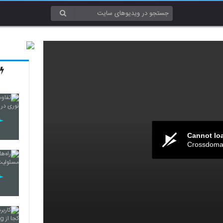
Cannot lo
Crossdomai