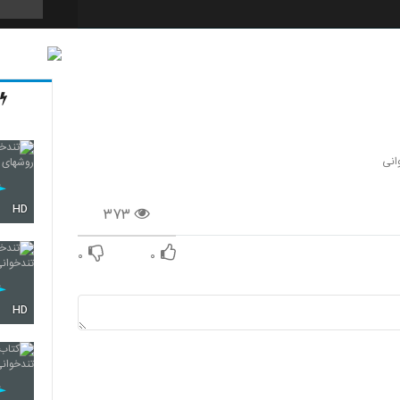
36
37
انی
HD
۳۷۳
38
۰
۰
39
HD
40