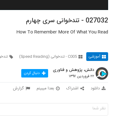
027032 - تندخوانی سری چهارم
How To Remember More Of What You Read
آموزشی
C005 - تندخوانی (Speed Reading)
تندخو
دانش، پژوهش و فناوری
دنبال کردن
۲۲ فروردین ۱۳۹۷
دانلود
اشتراک
بعدا میبینم
گزارش