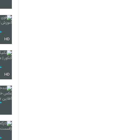
41
42
HD
43
HD
44
45
46