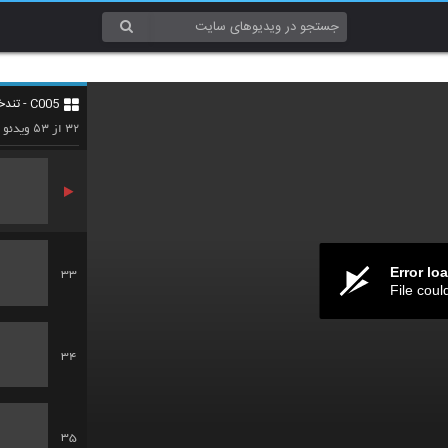
30
C005 - تندخوانی (Speed Reading)
31
۵۳
۳۲
از
ویدئو
Error lo
33
File coul
34
35