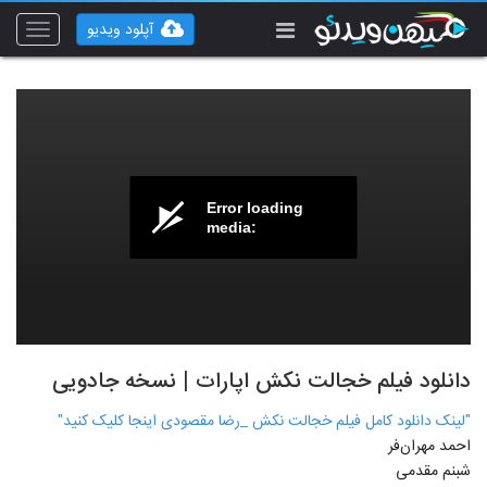
آپلود ویدیو
Toggle
vigation
Error loading
media:
دانلود فیلم خجالت نکش اپارات | نسخه جادویی
"لینک دانلود کامل فیلم خجالت نکش _رضا مقصودی اینجا کلیک کنید"
احمد مهران‌فر
شبنم مقدمی