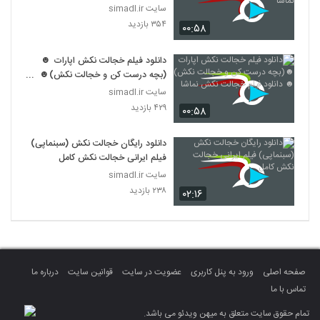
سایت simadl.ir
۳۵۴ بازدید
۰۰:۵۸
دانلود فیلم خجالت نکش اپارات ☻
(بچه درست کن و خجالت نکش)☻
دانلود فیلم خجالت نکش نماشا
سایت simadl.ir
۴۲۹ بازدید
۰۰:۵۸
دانلود رایگان خجالت نکش (سبنماپی)
فیلم ایرانی خجالت نکش کامل
سایت simadl.ir
۲۳۸ بازدید
۰۲:۱۶
صفحه اصلی
ورود به پنل کاربری
عضویت در سایت
قوانین سایت
درباره ما
تماس با ما
تمام حقوق سایت متعلق به میهن ویدئو می باشد.