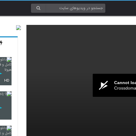
HD
Cannot lo
Crossdomai