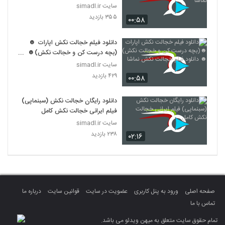
سایت simadl.ir
۳۵۵ بازدید
۰۰:۵۸
دانلود فیلم خجالت نکش اپارات ☻
(بچه درست کن و خجالت نکش)☻
دانلود فیلم خجالت نکش نماشا
سایت simadl.ir
۴۲۹ بازدید
۰۰:۵۸
دانلود رایگان خجالت نکش (سبنماپی)
فیلم ایرانی خجالت نکش کامل
سایت simadl.ir
۲۳۸ بازدید
۰۲:۱۶
صفحه اصلی
ورود به پنل کاربری
عضویت در سایت
قوانین سایت
درباره ما
تماس با ما
تمام حقوق سایت متعلق به میهن ویدئو می باشد.