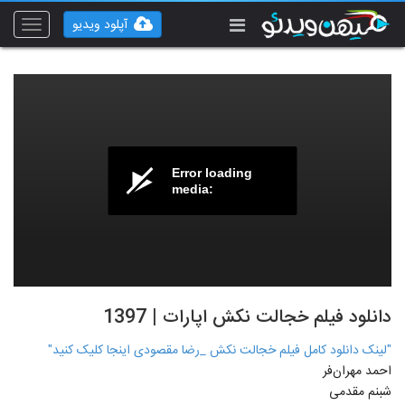
آپلود ویدیو
Toggle
vigation
Error loading
media:
دانلود فیلم خجالت نکش اپارات | 1397
"لینک دانلود کامل فیلم خجالت نکش _رضا مقصودی اینجا کلیک کنید"
احمد مهران‌فر
شبنم مقدمی