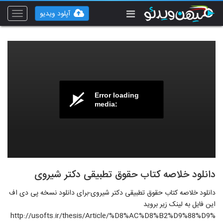
آپلود ویدیو
Toggle
vigation
Error loading
media:
دانلود خلاصه کتاب حقوق تطبیقی دکتر شیروی
دانلود خلاصه کتاب حقوق تطبیقی دکتر شیروی-برای دانلود نسخه پی دی اف
این فایل به لینک زیر بروید
http://usofts.ir/thesis/Article/%D8%AC%D8%B2%D9%88%D9%