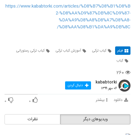
https://www.kababtorki.com/articles/%D8%B7%D8%B1%D8%B
2-%D8%AA%D9%87%DB%8C%D9%87-
%DA%A9%D8%A8%D8%A7%D8%A8-
%D8%AA%D8%B1%DA%A9%DB%8C/
فیلم
کباب ترکی
آموزش کباب ترکی
کباب ترکی رستورانی
کباب
۲۶۰
kababtorki
دنبال کردن
۰۶ مهر ۱۳۹۹
دانلود
بیشتر
۰
۰
ویدیوهای دیگر
نظرات