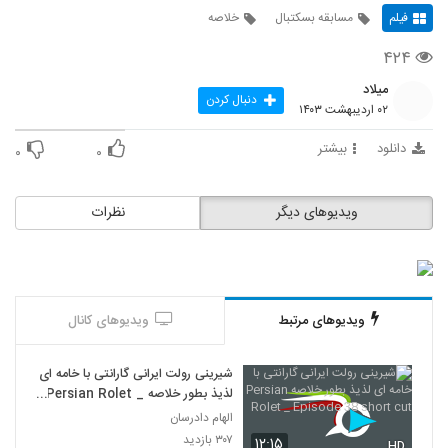
فیلم
مسابقه بسکتبال
خلاصه
۴۲۴
میلاد
دنبال کردن
۰۲ اردیبهشت ۱۴۰۳
دانلود
بیشتر
۰
۰
ویدیوهای دیگر
نظرات
ویدیوهای مرتبط
ویدیوهای کانال
شیرینی رولت ایرانی گارانتی با خامه ای
لذیذ بطور خلاصه Persian Rolet _
Episode 38 short cut
الهام دادرسان
۳۰۷ بازدید
۱۲:۱۵
HD