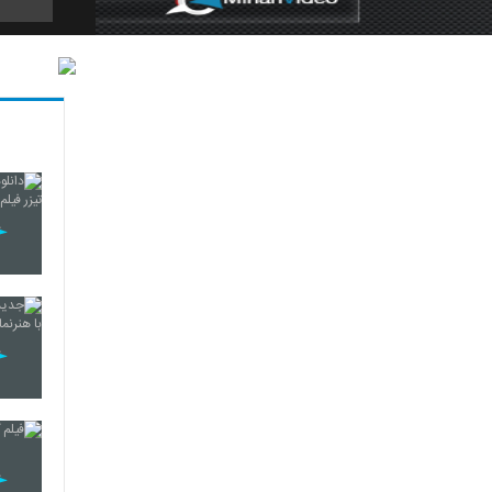
405
406
407
408
409