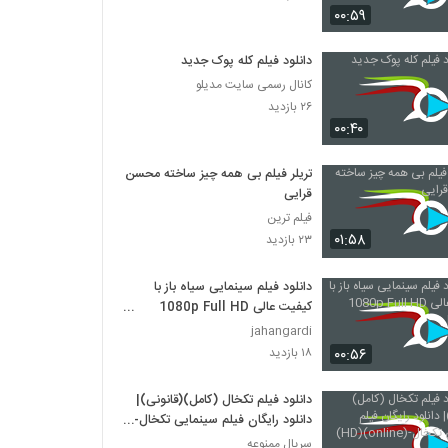
۰۰:۵۹
فیلم ایرانی روزی که زن شدم
دانلود فیلم کله پوک جدید
۱,۶۹۱ بازدید
کانال رسمی سایت مدیلو
۲۶ بازدید
دانلود فیلم را آبی ابریشم با لینک مستقیم و
۰۰:۴۰
کیفیت عالی
۶۳۲ بازدید
تریلر فیلم بی همه چیز ساخته محسن
قرایی
دانلود فیلم سینمایی دزد
فیلم ترین
۱,۵۳۳ بازدید
۰۱:۵۸
۲۳ بازدید
دانلود فیلم سینمایی سیاه باز با
دانلود فیلم دزد با لینک مستقیم و کیفیت عالی
کیفیت عالی 1080p Full HD
۱,۰۲۳ بازدید
BluRay
jahangardi
۰۰:۵۶
۱۸ بازدید
فیلم ایرانی بی خداحافظی
۲,۹۲۸ بازدید
دانلود فیلم تکخال (کامل)(قانونی)|
دانلود رایگان فیلم سینمایی تکخال-
(online)(HD)
سریال ممنوعه