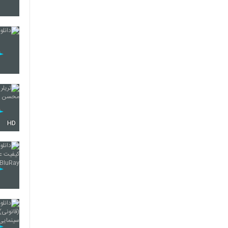
416
417
418
HD
419
420