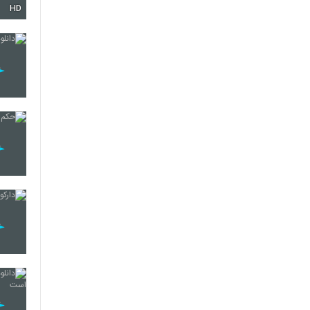
HD
410
411
412
413
414
415