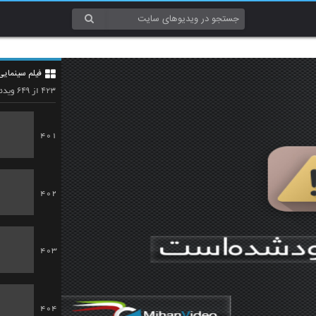
فیلم سینمایی
۶۴۹
۴۲۳
از
ویدئو
401
402
403
404