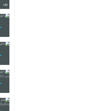
HD
421
422
424
425
426