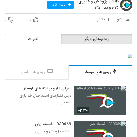
دانش، پژوهش و فناوری
65
دنبال کردن
۲۵ فروردین ۱۳۹۷
030066 - فلسفه زبان
دانلود
بیشتر
۰
۰
۶۲۱ بازدید
66
ویدیوهای دیگر
نظرات
030067 - فلسفه زبان
۴۷۱ بازدید
67
030068 - فلسفه زبان
ویدیوهای مرتبط
ویدیوهای کانال
۵۰۵ بازدید
68
معرفی اثار و نوشته های ارسطو
030069 - فلسفه زبان
درس گفتارهای استاد جلال خدایاری
۶۱۳ بازدید
69
۱۸۶ بازدید
۰۲:۳۰
030070 - هویت فردی
۷۳۲ بازدید
030069 - فلسفه زبان
70
دانش، پژوهش و فناوری