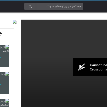
Cannot lo
Crossdomai