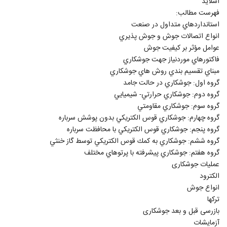
اسلاید
فهرست مطالب:
استانداردهاي متداول در صنعت
انواع اتصالات جوش و جوش پذيري
عوامل مؤثر بر كيفيت جوش
فاکتورهاي موردنياز جهت جوشکاري
مبناي تقسيم‌ بندي روش‌ هاي جوشكاري
گروه اول: جوشكاري در حالت جامد
گروه دوم: جوشكاري حرارتي- شيميايي
گروه سوم: جوشكاري مقاومتي
گروه چهارم: جوشكاري قوس الكتريكي بدون پوشش سرباره
گروه پنجم: جوشكاري قوس الكتريكي با محافظت سرباره
گروه ششم: جوشكاري به كمك قوس الكتريكي توسط گاز خنثي
گروه هفتم: جوشكاري پيشرفته با پرتوهاي مختلف
عملیات جوشکاری
الکترود
انواع جوش
ترکها
بازرسی قبل و بعد جوشکاری
آزمایشات