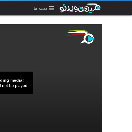
دسته ها
ading media:
d not be played