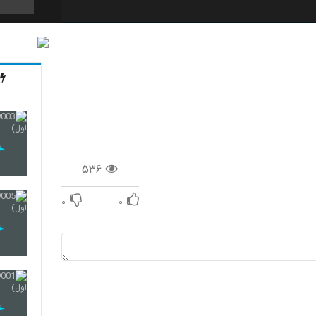
11
12
۵۳۶
13
۰
۰
14
15