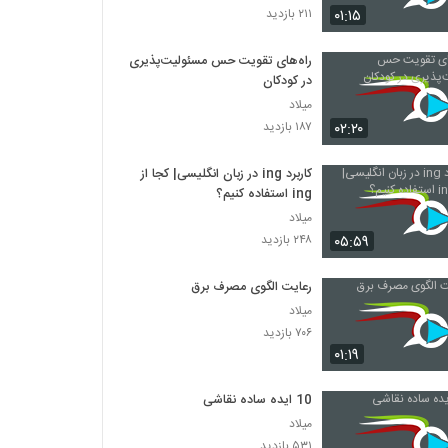
۰۱:۱۵
۲۱۱ بازدید
029024 - انیمیشن
راه‌های تقویت حس مسئولیت‌پذیری
۳۹۶ بازدید
در کودکان
میلاد
029025 - انیمیشن
۰۲:۲۰
۱۸۷ بازدید
۴۴۳ بازدید
کاربرد ing در زبان انگلیسی| کجا از
ing استفاده کنیم؟
029026 - انیمیشن
میلاد
۴۶۲ بازدید
۰۵:۵۹
۲۴۸ بازدید
رعایت الگوی مصرف برق
029027 - انیمیشن
۴۰۶ بازدید
میلاد
۷۰۶ بازدید
۰۱:۱۹
029028 - انیمیشن
۴۷۳ بازدید
10 ایده ساده نقاشی
میلاد
۵۳۱ بازدید