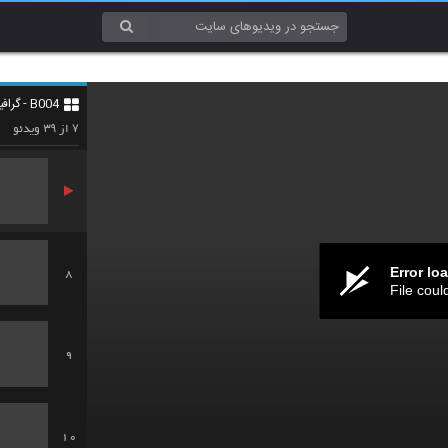
5
B004 - گرافیک (Graphic)
6
۳۹
۷
از
ویدئو
Error lo
8
File coul
9
10