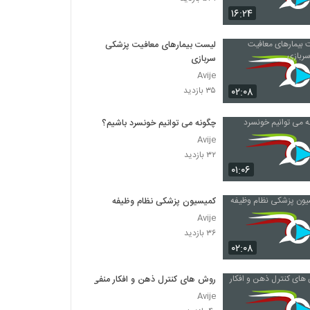
029029 - انیمیشن
۱۶:۲۴
۴۰۲ بازدید
لیست بیمارهای معافیت پزشکی
سربازی
029030 - انیمیشن
۳۶۲ بازدید
Avije
۰۲:۰۸
۳۵ بازدید
029031 - انیمیشن
چگونه می توانیم خونسرد باشیم؟
۴۱۳ بازدید
Avije
۳۲ بازدید
۰۱:۰۶
029032 - انیمیشن
۴۳۲ بازدید
کمیسیون پزشکی نظام وظیفه
Avije
029033 - انیمیشن
۳۶ بازدید
۴۲۷ بازدید
۰۲:۰۸
روش های کنترل ذهن و افکار منفی
029015 - 12 اصل انیمیشن
Avije
۳۳۱ بازدید