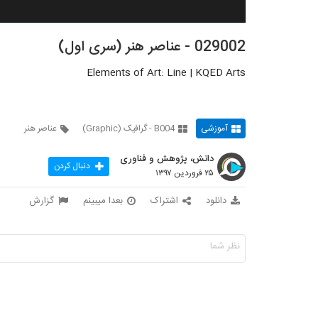
029002 - عناصر هنر (سری اول)
Elements of Art: Line | KQED Arts
آموزشی
B004 - گرافیک (Graphic)
عناصر هنر
دانش، پژوهش و فناوری
دنبال کردن
۲۵ فروردین ۱۳۹۷
دانلود
اشتراک
بعدا میبینم
گزارش