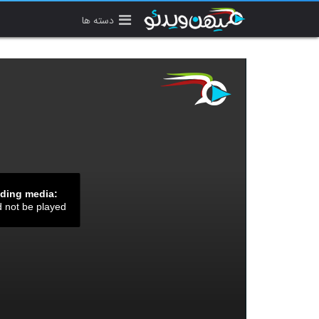
دسته ها
ading media:
d not be played