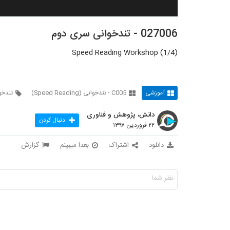
027006 - تندخوانی سری دوم
Speed Reading Workshop (1/4)
آموزشی
C005 - تندخوانی (Speed Reading)
تندخو
دانش، پژوهش و فناوری
دنبال کردن
۲۲ فروردین ۱۳۹۷
دانلود
اشتراک
بعدا میبینم
گزارش