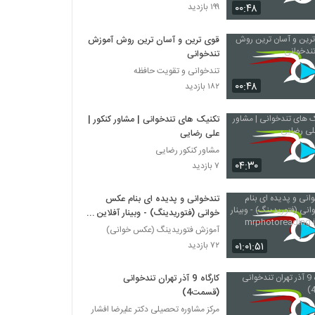
027015 - تندخوانی سری سوم
۰۰:۴۸
۱۹۹ بازدید
۳۵۴ بازدید
قوی ترین و آسان ترین روش آموزش
تندخوانی
027016 - تندخوانی سری چهارم
تندخوانی و تقویت حافظه
۳۱۶ بازدید
۰۰:۴۸
۱۸۲ بازدید
027017 - تندخوانی سری چهارم
تکنیک های تندخوانی | مشاور کنکور |
۳۳۴ بازدید
علی رضایی
مشاور کنکور رضایی
۰۴:۳۰
۷ بازدید
027018 - تندخوانی سری چهارم
۳۳۷ بازدید
تندخوانی و پدیده ای بنام عکس
خوانی (فتوریدینگ) - وبینار آفلاین
mrphotoreading.ir
آموزش فتوریدینگ (عکس خوانی)
027019 - تندخوانی سری چهارم
۰۱:۰۱:۵۱
۷۲ بازدید
۳۳۴ بازدید
کارگاه 9 آذر تهران تندخوانی
027020 - تندخوانی سری چهارم
(قسمت4)
۴۲۰ بازدید
مرکز مشاوره تحصیلی دکتر علیرضا افشار