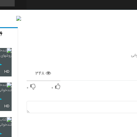
10
11
انی
HD
۳۴۸
12
۰
۰
13
HD
14