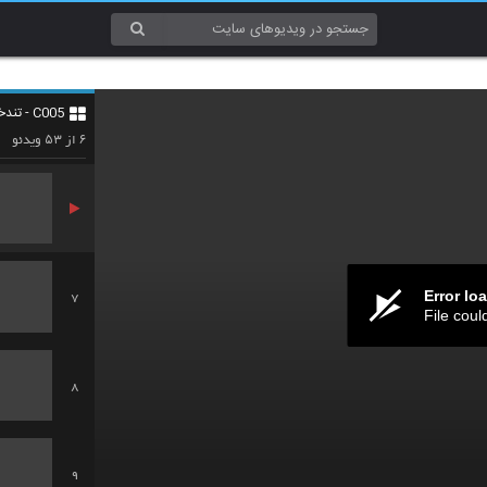
4
C005 - تندخوانی (Speed Reading)
5
۵۳
۶
از
ویدئو
Error lo
7
File coul
8
9