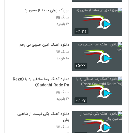
۸۲۸ بازدید
49
موزیک زیبای بماند از معین زد
سانگ 98
دانلود آهنگ اپیکور باند ژیگولا (EpiCure
Band Jigoola)
۱۷ بازدید
50
۱,۹۶۳ بازدید
۰۳:۳۴
آهنگ ایمان عبدالله خانی بنام بعد تو
دانلود آهنگ امین حبیبی بی رحم
۹۶۰ بازدید
51
سانگ 98
۱۸ بازدید
۰۵:۲۲
دانلود آهنگ خلوت شهر از رهام
۹۰۸ بازدید
52
دانلود آهنگ رضا صادقی رد پا (Reza
Sadeghi Rade Pa)
دانلود آهنگ میلاد سیاه پشت بی تفاوت
سانگ 98
(رمیکس) (Milad Siahposht Bitafavot
53
۱۷ بازدید
Remix)
۰۳:۰۷
۶۴۱ بازدید
دانلود آهنگ جون دلم از احمد ایراندوست
دانلود آهنگ یکی نیست از شاهین
۱,۴۰۴ بازدید
بنان
54
سانگ 98