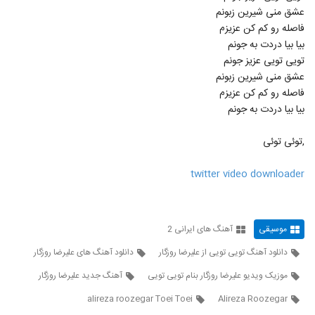
آهنگ محمدرضا عشریه بنام نامه
عشق منی شیرین زبونم
۱,۴۱۰ بازدید
38
فاصله رو کم کن عزیزم
بیا بیا دردت به جونم
تویی تویی عزیز جونم
آهنگ فرشید ادهمی بنام تسکین
عشق منی شیرین زبونم
۹۲۱ بازدید
39
فاصله رو کم کن عزیزم
بیا بیا دردت به جونم
دانلود آهنگ جدید و زیبای حجت خوش
سعادت با نام دلم پیشت گیره
40
,توئی توئی
۹۹۲ بازدید
twitter video downloader
alireza ghorbani Eshgh Asan
Nadarad
41
۶۶۷ بازدید
آصف آریا آهنگ چه عجب (رمیکس)
موسیقی
آهنگ های ایرانی 2
۱,۴۳۹ بازدید
42
دانلود آهنگ تویی تویی از علیرضا روزگار
دانلود آهنگ های علیرضا روزگار
موزیک ویدیو علیرضا روزگار بنام تویی تویی
آهنگ جدید علیرضا روزگار
دانلود آهنگ جدید و زیبای امیر عباس گلاب با
نام کودکانه
alireza roozegar Toei Toei
Alireza Roozegar
43
۸۷۶ بازدید