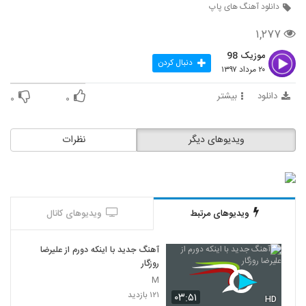
دانلود آهنگ های پاپ
موزیک زیبای مستم کن از بابک ارجمند
۱,۲۷۷
۱,۱۶۵ بازدید
44
موزیک 98
دنبال کردن
۲۰ مرداد ۱۳۹۷
سجاد حاتمی آهنگ عزیزترینی
۹۳۷ بازدید
دانلود
بیشتر
۰
۰
45
Derayan Toro Mikham
ویدیوهای دیگر
نظرات
۶۵۰ بازدید
46
آهنگ مهدی غریب بنام حالا حالا
۹۴۰ بازدید
47
ویدیوهای مرتبط
ویدیوهای کانال
دانلود آهنگ وصال امیری تقدیر
آهنگ جدید با اینکه دورم از علیرضا
۱,۷۱۶ بازدید
48
روزگار
M
۱۲۱ بازدید
دانلود آهنگ سیامک عباسی من دیوانه نیستم
۰۳:۵۱
HD