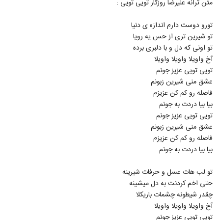
متن ترانه علیرضا روزگار تویی تویی :
32
تورو دوست دارم اندازه ی دنیا
حسین توکلی آهنگ سرت چی اومده
تو شیرین تری از حس یه رویا
۱,۲۳۹ بازدید
33
تو اونی که دل و با دلبری برده
آخ واویلا واویلا واویلا
دانلود آهنگ جدید و زیبای حسین توکلی با نام
تویی تویی عزیز جونم
پرپر زدم برات
عشق منی شیرین زبونم
34
۲,۰۲۶ بازدید
فاصله رو کم کن عزیزم
بیا بیا دردت به جونم
دانلود آهنگ جدید و زیبای امیرحسین میری با
تویی تویی عزیز جونم
نام جان تویی
35
۱,۳۹۰ بازدید
عشق منی شیرین زبونم
فاصله رو کم کن عزیزم
Majid Rezaei Ideal
بیا بیا دردت به جونم
۷۶۵ بازدید
36
تو لب هات عسل و حرفات شیرینه
حتی اخم کردنت به دل میشینه
آهنگ مخاطب دل از کوروش بند(پاپ)
چقدر شیطونه چشمات باریکلا
۹۰۳ بازدید
37
آخ واویلا واویلا واویلا
تویی تویی عزیز جونم