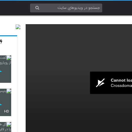
Cannot lo
Crossdomai
HD