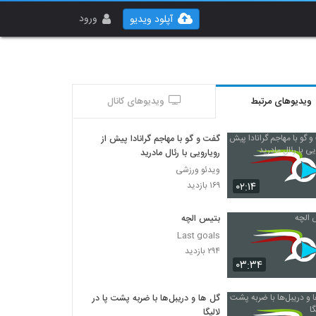
ورود
آپلود ویدیو
ویدیوهای مرتبط
ویدیوهای کانال
گفت و گو با مهاجم گرانادا پیش از
رویارویی با رئال مادرید
ویدئو ورزشی
۰۲:۱۴
۱۶۹ بازدید
بتیس الچه
Last goals
۲۹۴ بازدید
۰۳:۳۴
گل ها و دریبل‌‌ها با ضربه پشت پا در
لالیگا