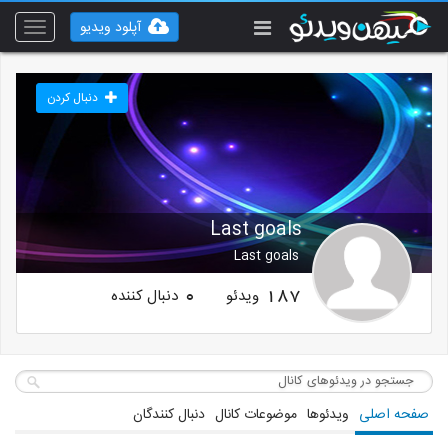
آپلود ویدیو
Toggle
vigation
دنبال کردن
Last goals
Last goals
ویدئو
دنبال کننده
0
187
صفحه اصلی
ویدئوها
موضوعات کانال
دنبال کنندگان