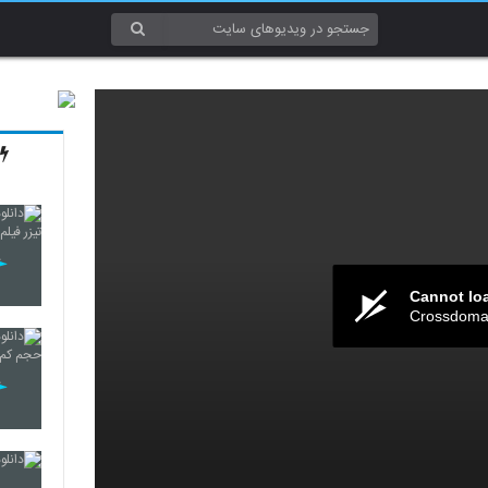
Cannot lo
Crossdomai