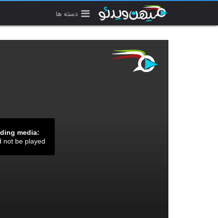
دسته ها
ading media:
d not be played