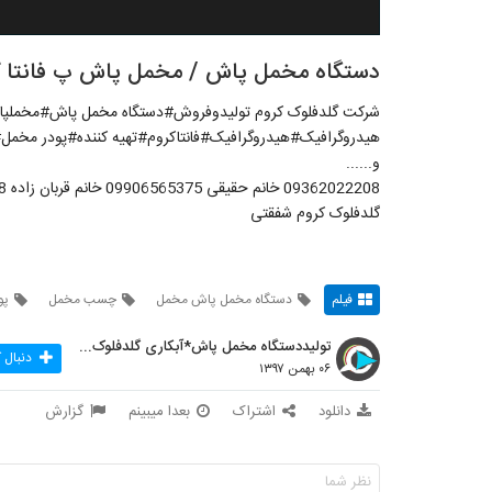
دستگاه مخمل پاش / مخمل پاش پ فانتا کروم 022208
شرکت گلدفلوک کروم تولیدوفروش#دستگاه مخمل پاش#مخملپاش
هیدروگرافیک#هیدروگرافیک#فانتاکروم#تهیه کننده#پودر مخم
و......
گلدفلوک کروم شفقتی
فیلم
دستگاه مخمل پاش مخمل
چسب مخمل
پو
تولیددستگاه مخمل پاش*آبکاری گلدفلوک 09106565375
دنبال 
۰۶ بهمن ۱۳۹۷
دانلود
اشتراک
بعدا میبینم
گزارش