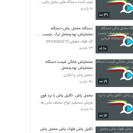
تولید کننده دستگاه های مخمل پاش-هیدروگرافیک-ابکاری
۲۰ بازدید
۰۰:۳۱
دستگاه مخمل پاش-دستگاه
مخملپاش-پودرمخمل ترک -چسب
مخمل- 09362022208 قربانی
گلد فلوک حقیقی 09106565375
۰۱:۱۰
۲۳ بازدید
مخملپاش خانگی قیمت دستگاه
مخملپاش پودرمخمل
مخمل پاش و آبکاری
۰۰:۱۹
۱۹۰ بازدید
مخمل پاش -اکلیل پاش با برد قوی
فروش مستقیم انواع مختلف لباس های زنانه و دخترانه و
۲۰ بازدید
۰۰:۱۲
اکلیل پاش فلوک پاش مخمل پاش