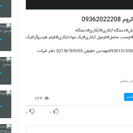
09362
#دستگاه آبکاری#آبکاری#دستگاه
ل#چسب مخمل#فرمول آبکاری#پک موادابکاری#فیلم هیدروگرافیک
09362022208 خانم حقیقی 09906565375 خانم قربان زاده 09301313308مهندس حقیقی 02156769355 دفتر شرکت
در مخمل
کردن
۲۲۴
۰
۰