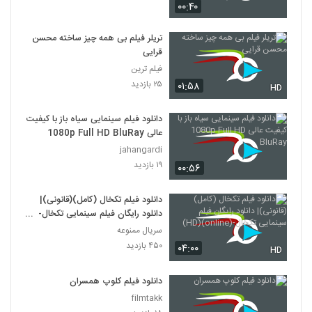
۰۰:۴۰
دانلود فیلم وروجک ها با لینک مستقیم و
کیفیت عالی
تریلر فیلم بی همه چیز ساخته محسن
19
۲,۰۳۵ بازدید
قرایی
فیلم ترین
فیلم ایرانی من کارگرم
۲۵ بازدید
۰۱:۵۸
HD
۲,۱۲۳ بازدید
20
دانلود فیلم سینمایی سیاه باز با کیفیت
عالی 1080p Full HD BluRay
دانلود فیلم سینمایی بیتابی بیتا
jahangardi
۱,۳۲۶ بازدید
21
۱۹ بازدید
۰۰:۵۶
دانلود فیلم اطراف آرامش با کیفیت عالی
دانلود فیلم تکخال (کامل)(قانونی)|
۴۶۳ بازدید
22
دانلود رایگان فیلم سینمایی تکخال-
(online)(HD)
سریال ممنوعه
۴۵۰ بازدید
دانلود فیلم بغض با کیفیت عالی
۰۴:۰۰
HD
۱,۵۰۱ بازدید
23
دانلود فیلم کلوپ همسران
filmtakk
دانلود فیلم قصه پریا به کارگردانی فریدون