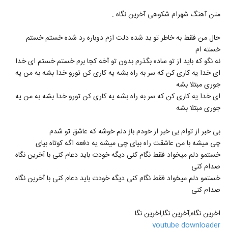
542
متن آهنگ شهرام شکوهی آخرین نگاه :
دانلود آهنگ جدید و زیبای آراز بند با نام ببین
حال من فقط به خاطر تو بد شده دلت ازم دوباره رد شده خستم خستم
مستم
543
خسته ام
۱,۴۷۶ بازدید
نه نگو که باید از تو ساده بگذرم بدون تو آخه کجا برم خستم خستم ای خدا
دانلود آهنگ نگاه خاص (رمیکس) از علیرضا
ای خدا یه کاری کن که سر به راه بشه یه کاری کن تورو خدا بشه به من یه
پویا
جوری مبتلا بشه
544
۳,۱۴۸ بازدید
ای خدا یه کاری کن که سر به راه بشه یه کاری کن تورو خدا بشه به من یه
جوری مبتلا بشه
آهنگ مسعود صابری بنام فرشته
۱,۳۸۹ بازدید
545
بی خبر از توام بی خبر از خودم باز دلم خوشه که عاشق تو شدم
چی میشه با من عاشقت راه بیای چی میشه یه دفعه اگه کوتاه بیای
دانلود آهنگ آورین دلیل ساده
خستمو دلم میخواد فقط نگام کنی دیگه خودت باید دعام کنی با آخرین نگاه
۸۹۶ بازدید
صدام کنی
546
خستمو دلم میخواد فقط نگام کنی دیگه خودت باید دعام کنی با آخرین نگاه
صدام کنی
آهنگ مسعود صابری بنام خوب من
۱,۲۹۷ بازدید
547
اخرین نگاه,آخرین نگا,اخرین نگا
youtube downloader