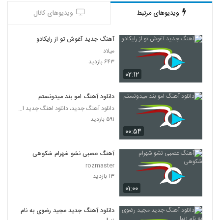
ویدیوهای مرتبط
ویدیوهای کانال
آهنگ شهاب مظفری بنام ما باحالیم (رمیکس)
۱,۹۴۹ بازدید
554
آهنگ جدید آغوش تو از رایکادو
میلاد
دانلود آهنگ هونیاک عشق تو کی شد
۶۴۳ بازدید
۱,۱۵۲ بازدید
555
۰۲:۱۲
دانلود آهنگ جان جانان از امین غلامی به
دانلود آهنگ امو بند میدونستم
همراه متن ترانه
دانلود آهنگ جدید، دانلود اهنگ جدید ایرانی
556
۴,۰۳۹ بازدید
۵۹۱ بازدید
۰۰:۵۴
آهنگ سپهر پیرهادی بنام دلخوشیم
۹۹۷ بازدید
557
آهنگ عصبی نشو شهرام شکوهی
rozmaster
دانلود آهنگ حسین صابری دوست دارم
۱۳ بازدید
۲,۵۳۵ بازدید
۰۱:۰۰
558
دانلود آهنگ جدید مجید رضوی به نام
آهنگ علی عرب تبار بنام زندگی