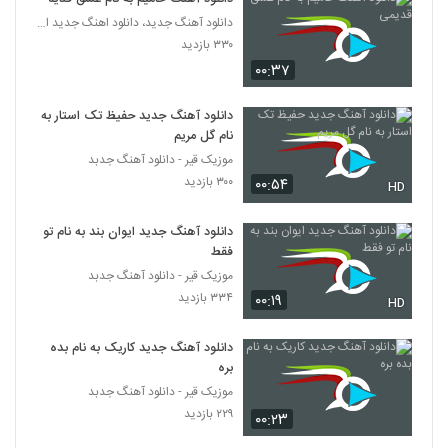
دانلود آهنگ امین بانی کنارم بمون (Amin
دانلود آهنگ جدید، دانلود اهنگ جدید ایرانی
bani Kenaram Bemon)
565
۳۳۰ بازدید
۱,۸۳۷ بازدید
۰۰:۳۷
دانلود آهنگ امین بانی بگو کجایی (Amin
bani Bego Kojaei)
دانلود آهنگ جدید حفیظ تک استار به
566
۲,۵۰۷ بازدید
نام گل مریم
موزیک قیر - دانلود آهنگ جدبد
مسعود سعیدی آهنگ دوست داشتن
۳۰۰ بازدید
۰۰:۵۴
HD
۱,۲۶۷ بازدید
567
دانلود آهنگ جدید ایوان بند به نام تو
دانلود آهنگ محمد نجم تکمیله دنیام
فقط
(Mohammad Najm Takmile Donyam)
موزیک قیر - دانلود آهنگ جدبد
568
۱,۲۲۴ بازدید
۳۳۴ بازدید
۰۰:۱۹
HD
بهداد عسگری آهنگ ساده
دانلود آهنگ جدید کاریک به نام بده
۷۵۹ بازدید
569
بره
موزیک قیر - دانلود آهنگ جدبد
Mohsen Bahmani Begi Nagi
۲۲۹ بازدید
۰۰:۲۳
۱,۳۰۳ بازدید
570