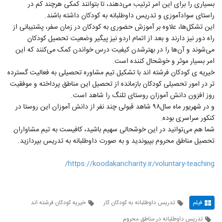
بسیاری را برای این امر ترتیب می‌دهند، تا بتوانند کمکی هرچند کم در
راستای سوادآموزی و تدریس داوطلبانه به کودکان داشته باشند.
این تشکل‌ها، علاوه بر آموزش حضوری به کودکان در زمان سفر، پشتیبانی از
راه دور نیز دارند و بعد از اتمام اردو نیز پیگیر وضعیت تحصیل کودکان
می‌شوند و آن‌ها را در بهترشدن کیفیت درس خواندن کمک می‌کنند که این
امر بسیار موثر و خوشحال کننده است.
خیریه ی کودکان فرشته اند با تشکیل تیم مشاوره تحصیلی به فعالیت گسترده
تر در امور تحصیلی کودکان بازمانده از تحصیل این مناطق پرداخته و موفقیت
روز افزون دانش آموزان روستای تلنگ را شاهد است.
و در شهریور ماه سال۹۸ شاهد قبولی چند نفر از دانش آموزان این روستا در
کنکور سراسری بوده.
شما هم می‌توانید در این خوشحالی سهیم باشید، کافیست به تیم مشاواران
تحصیل مناطق محروم بپیوندید و به صورت داوطلبانه به تدریس بپردازید.
https://koodakancharity.ir/voluntary-teaching/
فیلم
تدریس داوطلبانه به کودکان کار
خیریه کودکان فرشته اند
تدریس داوطلبانه در مناطق محروم