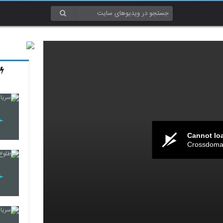
Cannot lo
Crossdomai