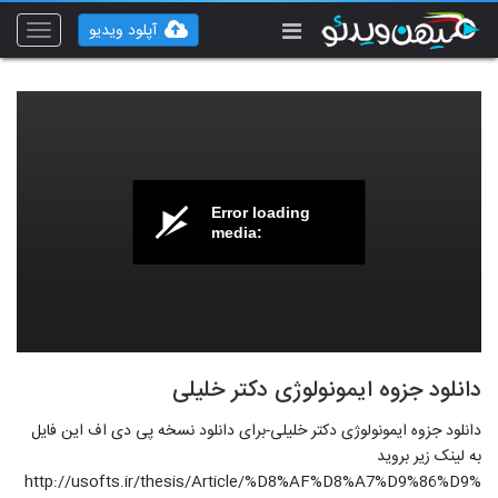
آپلود ویدیو
Toggle
vigation
Error loading
media:
دانلود جزوه ایمونولوژی دکتر خلیلی
دانلود جزوه ایمونولوژی دکتر خلیلی-برای دانلود نسخه پی دی اف این فایل
به لینک زیر بروید
http://usofts.ir/thesis/Article/%D8%AF%D8%A7%D9%86%D9%