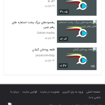
حق پو
۲۱ بازدید
۳۰:۰۵
رهنمودهای بزرگ پشت استعاره های
رهبر چین
Gahan media
۱۸ بازدید
۰۲:۰۶
قلعه رودخان گیلان
jaryanzendegi
۱۷ بازدید
۰۱:۴۲
HD
صفحه اصلی
ورود به پنل کاربری
عضویت در سایت
قوانین سایت
درباره ما
تماس با ما