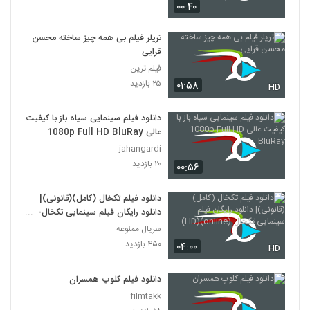
۰۰:۴۰
دانلود فیلم وروجک ها با لینک مستقیم و
کیفیت عالی
تریلر فیلم بی همه چیز ساخته محسن
19
۲,۰۳۵ بازدید
قرایی
فیلم ترین
فیلم ایرانی من کارگرم
۲۵ بازدید
۰۱:۵۸
HD
۲,۱۲۳ بازدید
20
دانلود فیلم سینمایی سیاه باز با کیفیت
عالی 1080p Full HD BluRay
دانلود فیلم سینمایی بیتابی بیتا
jahangardi
۱,۳۲۶ بازدید
21
۲۰ بازدید
۰۰:۵۶
دانلود فیلم اطراف آرامش با کیفیت عالی
دانلود فیلم تکخال (کامل)(قانونی)|
۴۶۳ بازدید
22
دانلود رایگان فیلم سینمایی تکخال-
(online)(HD)
سریال ممنوعه
۴۵۰ بازدید
دانلود فیلم بغض با کیفیت عالی
۰۴:۰۰
HD
۱,۵۰۱ بازدید
23
دانلود فیلم کلوپ همسران
filmtakk
دانلود فیلم قصه پریا به کارگردانی فریدون