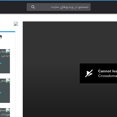
Cannot lo
Crossdomai