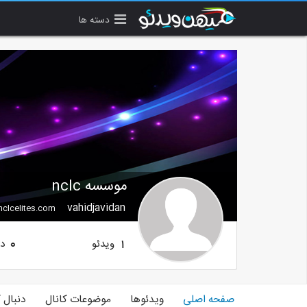
دسته ها
موسسه nclc
vahidjavidan
nclcelites.com
ویدئو
دن
0
1
صفحه اصلی
ویدئوها
موضوعات کانال
دنبال 