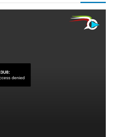
M3U8:
ccess denied