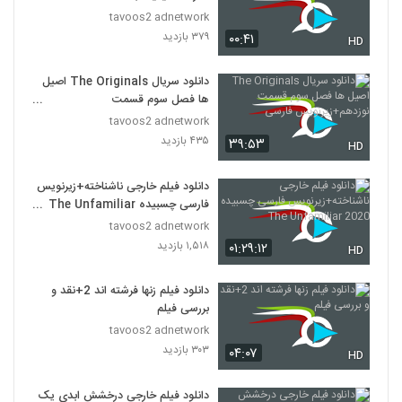
tavoos2 adnetwork
۳۷۹ بازدید
۰۰:۴۱
HD
دانلود سریال The Originals اصیل
ها فصل سوم قسمت
نوزدهم+زیرنویس فارسی
tavoos2 adnetwork
۴۳۵ بازدید
۳۹:۵۳
HD
دانلود فیلم خارجی ناشناخته+زیرنویس
فارسی چسبیده The Unfamiliar
2020
tavoos2 adnetwork
۱,۵۱۸ بازدید
۰۱:۲۹:۱۲
HD
دانلود فیلم زنها فرشته اند 2+نقد و
بررسی فیلم
tavoos2 adnetwork
۳۰۳ بازدید
۰۴:۰۷
HD
دانلود فیلم خارجی درخشش ابدی یک