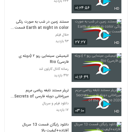
۲۶۴ بازدید
۰۱:۲۴:۵۶
HD
مستند زمین در شب به صورت رنگی
Earth at night in color قسمت
پنجم
حلال فیلم
۹۳ بازدید
۲۷:۲۷
HD
انیمیشن‌ سینمایی ریو ۲ (دوبله ی
فارسی) Rio
رسانه کانال کارتون لند
۴۹۲ بازدید
۰۱:۱۶:۴۹
تریلر مستند نابغه ریاضی مریم
میرزاخانی دوبله فارسی Secrets of
the Surface 2020
دانلود فیلم و سریال
۱۷ بازدید
۰۳:۱۰
HD
دانلود رایگان قسمت 13 سریال
آقازاده+کیفیت بالا