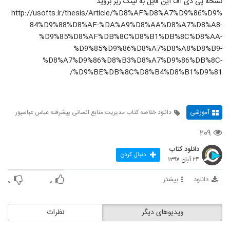
نسخه پی دی اف این فایل به لینک زیر بروید
http://usofts.ir/thesis/Article/%D8%AF%D8%A7%D9%86%D9%
84%D9%88%D8%AF-%DA%A9%D8%AA%D8%A7%D8%A8-
%D9%85%D8%AF%DB%8C%D8%B1%DB%8C%D8%AA-
%D9%85%D9%86%D8%A7%D8%A8%D8%B9-
%D8%A7%D9%86%D8%B3%D8%A7%D9%86%DB%8C-
%D9%BE%DB%8C%D8%B4%D8%B1%D9%81/
آموزشی
دانلود خلاصه کتاب مدیریت منابع انسانی پیشرفته عباس عباسپور
۲۰۹
دانلود کتاب
دنبال کردن
۲۴ آبان ۱۳۹۷
دانلود
بیشتر
۰
۰
ویدیوهای دیگر
نظرات