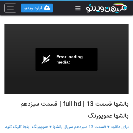
آپلود ویدیو
Toggle
vigation
Error loading
media:
بالشها قسمت 13 | full hd | قسمت سیزدهم
بالشها عموپورنگ
برای دانلود ♥ قسمت 13 سیزدهم سریال بالشها ♥ عموپورنگ اینجا کلیک کنید