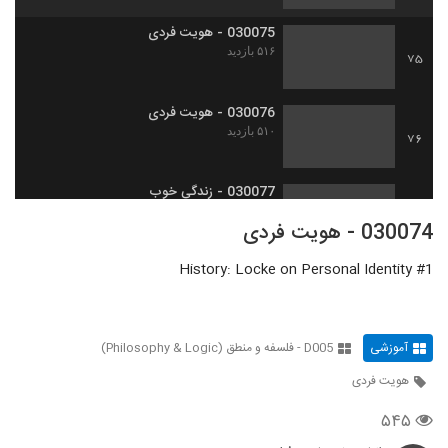
030075 - هویت فردی
۵۱۶ بازدید
75
030076 - هویت فردی
۵۱۰ بازدید
76
030077 - زندگی خوب
۵۴۱ بازدید
77
030074 - هویت فردی
History: Locke on Personal Identity #1
030078 - زندگی خوب
۷۵۴ بازدید
78
آموزشی
D005 - فلسفه و منطق (Philosophy & Logic)
030079 - زندگی خوب
۶۷۹ بازدید
79
هویت فردی
۵۴۵
030080 - زندگی خوب