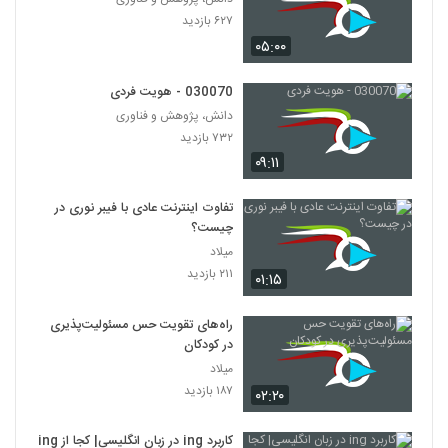
۶۲۷ بازدید
030092 - منطق سری اول
۰۵:۰۰
۵۱۷ بازدید
92
030070 - هویت فردی
دانش، پژوهش و فناوری
030093 - منطق سری اول
۷۳۲ بازدید
۵۱۳ بازدید
93
۰۹:۱۱
030094 - منطق سری اول
تفاوت اینترنت عادی با فیبر نوری در
۴۸۴ بازدید
94
چیست؟
میلاد
۲۱۱ بازدید
030095 - منطق سری اول
۰۱:۱۵
۵۵۹ بازدید
95
راه‌های تقویت حس مسئولیت‌پذیری
در کودکان
030096 - منطق سری اول
میلاد
۴۸۵ بازدید
96
۱۸۷ بازدید
۰۲:۲۰
030097 - منطق سری اول
کاربرد ing در زبان انگلیسی| کجا از ing