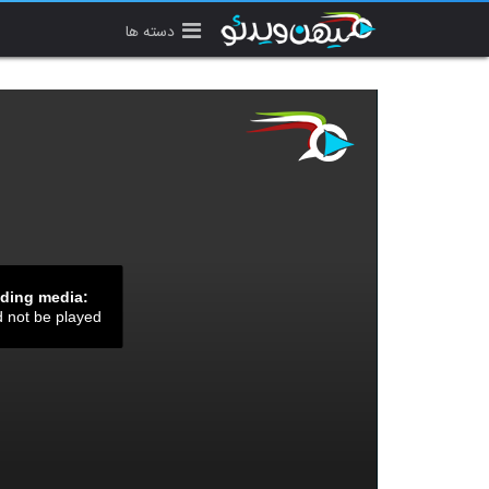
دسته ها
ading media:
d not be played