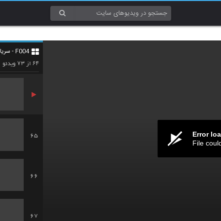
62
F004 - سریال House Of Cards
63
۷۳
۶۴
از
ویدئو
Error lo
65
File coul
66
67