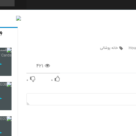
68
69
Hou
خانه پوشالی
۴۲۱
70
۰
۰
71
72