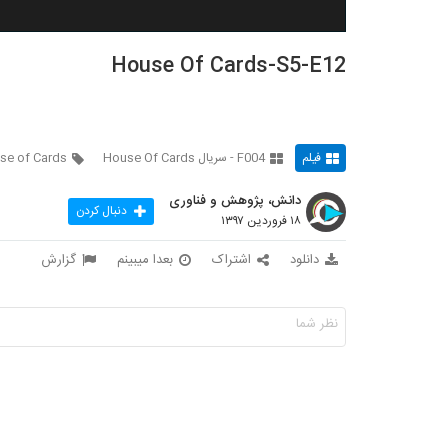
House Of Cards-S5-E12
فیلم
F004 - سریال House Of Cards
se of Cards
دانش، پژوهش و فناوری
دنبال کردن
۱۸ فروردین ۱۳۹۷
دانلود
اشتراک
بعدا میبینم
گزارش