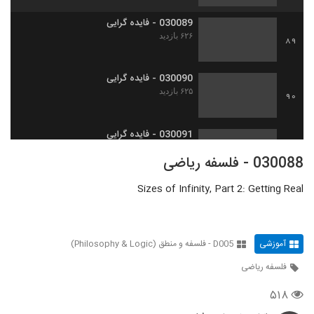
030089 - فایده گرایی
۶۲۶ بازدید
89
030090 - فایده گرایی
۶۲۵ بازدید
90
030091 - فایده گرایی
۵۹۲ بازدید
91
030088 - فلسفه ریاضی
Sizes of Infinity, Part 2: Getting Real
030092 - منطق سری اول
۵۱۷ بازدید
92
آموزشی
D005 - فلسفه و منطق (Philosophy & Logic)
030093 - منطق سری اول
۵۱۳ بازدید
93
فلسفه ریاضی
۵۱۸
030094 - منطق سری اول
۴۸۴ بازدید