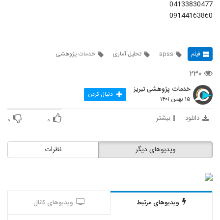
04133830477
09144163860
فیلم
spss
تحلیل آماری
خدمات پژوهشی
۲۳۰
خدمات پژوهشی تبریز
دنبال کردن
۱۵ بهمن ۱۴۰۱
دانلود
بیشتر
۰
۰
ویدیوهای دیگر
نظرات
ویدیوهای مرتبط
ویدیوهای کانال