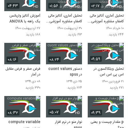
۰۴:۴۳
۰۱:۵۶
۰۲:۱۷
HD
HD
HD
تحلیل آماری، آنالیز مالی
تحلیل آماری، آنالیز مالی
آموزش آنالیز واریانس
کامفار، مشاوره آموزشی و
کامفار، مشاوره آموزشی و
یک راهه یا ANOVA
خدمات پژوهشی دکتر
خدمات پژوهشی دکتر
۱۰ خرداد ۱۴۰۰
۳۰ اردیبهشت ۱۴۰۰
۲۷ اردیبهشت ۱۴۰۰
شهنوازی
شهنوازی
۲۴۴ بازدید
۱۹۳ بازدید
۱۸۸ بازدید
۰۹:۵۹
۰۸:۱۶
۰۸:۲۴
HD
تحلیل ویلکاکسون در
دستور cuont values
فرض صفر و فرض مقابل
اس پی اس اس
در spss
در آمار
۲۱ فروردین ۱۴۰۰
۲۵ دی ۱۳۹۹
۰۸ دی ۱۳۹۹
۲۷۱ بازدید
۲۲۴ بازدید
۳۳۰ بازدید
۰۵:۰۷
۰۸:۳۲
۰۹:۳۹
HD
p مقدار چیست و یعنی
نوار منو در نرم افزار
compute variable
چه؟
spss