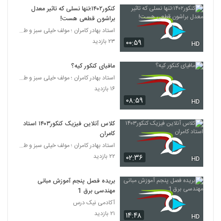
کنکور۱۴۰۲؛تنها نسلی که تاثیر معدل
براشون قطعی هست!
استاد بهادر کامران ؛ مولف خیلی سبز و طراح قلم چی
۲۳ بازدید
۰۰:۵۹
HD
مافیای کنکور کیه؟
استاد بهادر کامران ؛ مولف خیلی سبز و طراح قلم چی
۱۶ بازدید
۰۸:۵۹
HD
کلاس آنلاین فیزیک کنکور۱۴۰۳ استاد
کامران
استاد بهادر کامران ؛ مولف خیلی سبز و طراح قلم چی
۲۲ بازدید
۰۲:۳۶
HD
بریده فصل پنجم آموزش مبانی
مهندسی برق 1
آکادمی نیک درس
۲۱ بازدید
۱۴:۴۸
HD