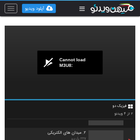
آپلود ویدیو
Toggle
vigation
Cannot load
M3U8:
فیزیک دو
۱. الکترواستاتیک (الکتریسیته ساکن)
۴
۲
۲۵۱ بازدید
از
ویدئو
1
۲. میدان های الکتریکی
۲۲۷ بازدید