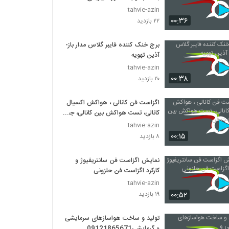
tahvie-azin
۰۰:۳۶
۲۲ بازدید
برج خنک کننده فایبر گلاس مدار باز-
آذین تهویه
tahvie-azin
۰۰:۳۸
۲۰ بازدید
اگزاست فن کانالی ، هواکش اکسیال
کانالی، تست هواکش بین کانالی، جت
فن
tahvie-azin
۰۰:۱۵
۸ بازدید
نمایش اگزاست فن سانتریفیوژ و
کارکرد اگزاست فن حلزونی
tahvie-azin
۰۰:۵۲
۱۹ بازدید
تولید و ساخت هواسازهای سرمایشی
و گرمایشی09121865671