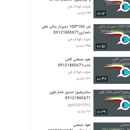
شرکت کولاک فن
۰۱:۰۲
۲۸۹ بازدید
فن 100*100 دمپردار سالن های
دامداری09121865671
شرکت کولاک فن
۰۰:۵۱
۲۹۵ بازدید
هود صنعتی کافی
شاپ09121865671
شرکت کولاک فن
۰۰:۳۲
۲۶۶ بازدید
سانتریفیوژ استیل فشار قوی
09121865671
gh912912912
۰۰:۲۹
۲۱۰ بازدید
هود صنعتی