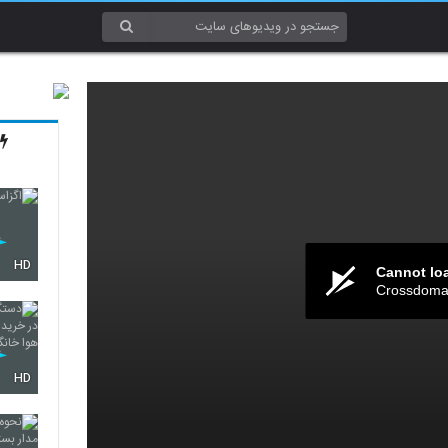
HD
Cannot lo
Crossdomai
HD