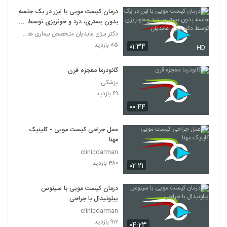
درمان کیست مویی با لیزر در یک جلسه
بدون بستری، درد و خونریزی توسط
دکتر بیژن عابدیان
دکتر بیژن عابدیان متخصص بیماری های نشیمنگاهی
۸۵ بازدید
۰۱:۳۴
HD
گانودرما معجزه قرن
پزشکی
۶۹ بازدید
۰۰:۴۴
عمل جراحی کیست مویی - کلینیک
مهنا
clinicdarman
۳۸۰ بازدید
۰۲:۲۱
درمان کیست مویی با سینوس
پیلونیدال با جراحی
clinicdarman
۹۱۲ بازدید
۰۴:۲۳