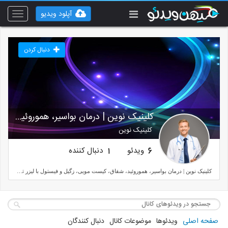
آپلود ویدیو
Toggle
vigation
دنبال کردن
کلینیک نوین | درمان بواسیر، هموروئید، شقاق، کیست م
کلینیک نوین
ویدئو
دنبال کننده
1
6
کلینیک نوین | درمان بواسیر، هموروئید، شقاق، کیست مویی، زگیل و فیستول با لیزر توسط دکتر متخصص
صفحه اصلی
ویدئوها
موضوعات کانال
دنبال کنندگان