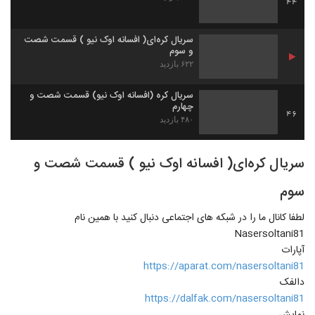
44
سریال کره‌ای( افسانه اوک نیو ) قسمت شصت
و سوم
۶۲۲ بازدید
سریال کره (افسانه اوک نیو) قسمت شصت و
چهارم
46
۴۸۰ بازدید
سریال کره‌ای( افسانه اوک نیو ) قسمت شصت و
سوم
لطفا کانال ما را در شبکه های اجتماعی دنبال کنید با همین نام
Nasersoltani81
آپارات
https://aparat.com/nasersoltani81
دالفک
https://dalfak.com/nasersoltani81