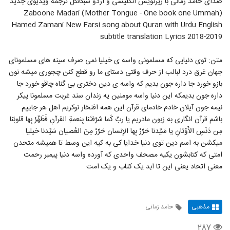
صدای حامد زمانی با زیرنویس انگلیسی و اردو سبٹائٹل ترجمه ویدیوی جدید
Zaboone Madari (Mother Tongue - One book one Ummah)
Hamed Zamani New Farsi song about Quran with Urdu English
subtitle translation Lyrics 2018-2019
متن: توی دنیایی که مسلمونی واسه ی خیلیا نمی صرف سینه های مسلمونای
جهان غرق درد لبالب از حرف وقتی دستای ما رو قطع کنن چجوری میشه نون
بازو خورد جا داره جون بدیم که واسه ی دین دختری بی گناه چاقو خورد جا
داره جون بدیمکه این دنیا واسه مومنین یه زندان سند غربت مسلمونا پیکر
نیمه جون آیلان خادم خادمای قرآن این همه افتخار نوکریم اهل هر جاییم
باشم قرآن انگاری به زبون مادریم یا ربِّ کَما شرَّفتَنا بِنعمةِ القرآنِ فَطَهِّرْ بِها قلوبَنا
مِن دَنَسِ الأَوْثانِ یا سَیِّدنا حَرِّرْ بِها الإنسان حَرِّرْ مِنَ العُصیان سَیِّدنا خیلیا
میکشن به اسم دین توی دنیا خدایا کی به کیه این وسط تا همیشه متحدن
امتی که کتابشون یکیه مصحف واحدی که آورده واسه دنیا پیمبر رحمت
معنی اتحاد یعنی این تا ابد یک کتاب و یک امت
مذهبی
حامد زمانی
۲۸۷