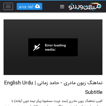
آپلود ویدیو
Toggle
vigation
Error loading
media:
نماهنگ زبون مادری - حامد زمانی | English Urdu
Subtitle
کلیپ نماهنگ زبون مادری (سند غربت مسلمونا پیکر نیمه جون آیلانه) با