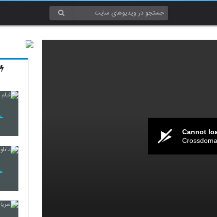
Cannot lo
Crossdomai