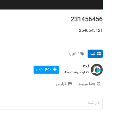
231456456
2546543121
فیلم
ggfhf
فکتا
دنبال کردن
۲۶ اردیبهشت ۱۴۰۰
بعدا میبینم
گزارش