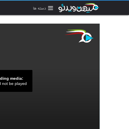
دسته ها
ading media:
d not be played