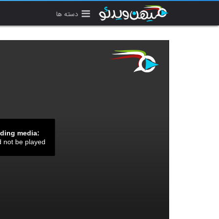
دسته ها
ading media:
d not be played