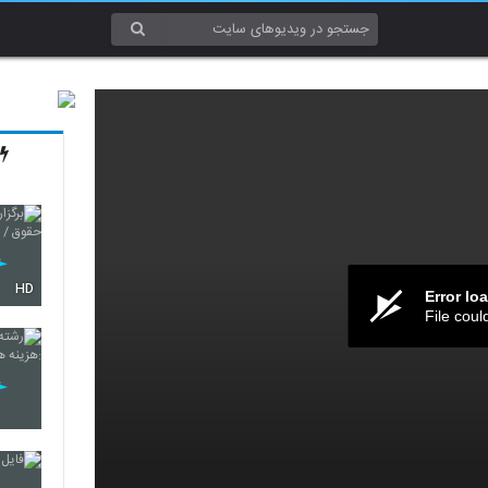
HD
Error lo
File coul