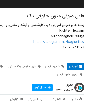
فایل صوتی متون حقوقی یک
بسنه های صوتی اموزش دوره کارشناسی و ارشد و دکتری و ازم
Rights-File.com
@Alirezabagheri1983
https://telegram.me/bagherilaw
09396941377
آموزشی
متون حقوقی
متون حقوقی رشته حقوق
آزمون های حقوقی
حقوق
دنبال کردن
۱۹ شهریور ۱۳۹۷
دانلود
اشتراک
بعدا میبینم
گزارش