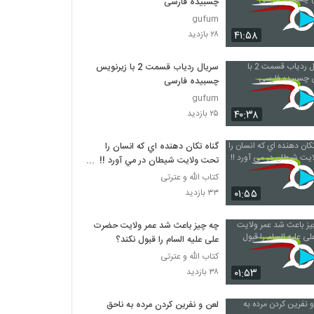
چسبیده فارسی
gufum
۴۱:۵۸
۲۸ بازدید
سریال ردیاب قسمت 2 با زیرنویس
چسبیده فارسی
gufum
۴۰:۳۸
۲۵ بازدید
گناه تکان دهنده اي که انسان را
تحت ولايت شيطان در مي آورد !!
مهم
کتاب الله و عترتی
۰۱:۵۵
۳۳ بازدید
چه چیز باعث شد عمر ولایت حضرت
علی علیه السام را قبول نکند؟
کتاب الله و عترتی
۰۱:۵۳
۳۸ بازدید
لعن و نفرين کردن مرده به ناحق