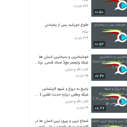
۸۷۷ بازدید
۰۰:۵۰
طلوع خورشید پس از یخبندان
میلاد
۶۲۴ بازدید
۰۰:۵۲
خوشبخترین و بدبخترین انسان ها،
شبکه ولیعصر عج( استاد فتحی. برنامه
باور )
کتاب الله و عترتی
۰۷:۴۲
۲۵ بازدید
پاسخ به دروغ و شبهه کارنشناس
شبکه وهابی درباره حدیث ثقلین (
استاد بهرامی زاد ) شبکه حضرت
کتاب الله و عترتی
ولیعصر عج
۰۸:۲۷
۲۶ بازدید
شجاع ترين و پيروز ترين انسان ها در
کلام حضرت اميرالمومنين علي عليه