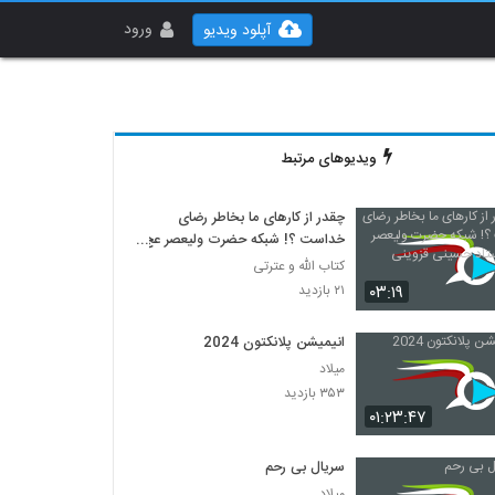
ورود
آپلود ویدیو
ویدیوهای مرتبط
چقدر از کارهای ما بخاطر رضای
خداست ؟! شبکه حضرت ولیعصر عج
... استاد حسینی قزوینی
کتاب الله و عترتی
۰۳:۱۹
۲۱ بازدید
انیمیشن پلانکتون 2024
میلاد
۳۵۳ بازدید
۰۱:۲۳:۴۷
سریال بی رحم
میلاد