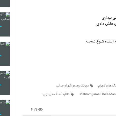
2123
ی بیداری
ری هلش دادی
2124
م اینقده شلوغ نیست
2125
2126
نگ های شهرام
موزیک ویدیو شهرام جمالی
2127
Shahram jamali Dele Man
دانلود آهنگ های پاپ
۴۱۹
2128