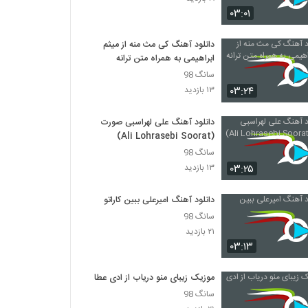
آهنگ لوطفن بو دفعه گئتمه از مسعود
۰۳:۰۱
جودت(پاپ)
۳۰۶ بازدید
دانلود آهنگ کی مث منه از میثم
ابراهیمی به همراه متن ترانه
دانلود آهنگ نمیخوام باور کنم از رضا اسلامی
۲۸۱ بازدید
سانگ 98
۰۳:۲۴
۱۳ بازدید
دانلود آهنگ جدید و زیبای ئاسو با نام کافه ی
دانلود آهنگ علی لهراسبی صورت
خاطرات
(Ali Lohrasebi Soorat)
۳۰۱ بازدید
سانگ 98
۰۳:۲۵
۱۳ بازدید
دانلود آهنگ مهدی احمدوند من و تو (رمیکس
2)
۱,۴۰۱ بازدید
دانلود آهنگ امیرعلی ببین کاراتو
سانگ 98
Ali Hyper Dokhtar Dahe Shasti
۲۱ بازدید
۵۴۲ بازدید
۰۳:۱۳
موزیک زیبای منو دریاب از ادی عطار
دانلود آهنگ منصور اللهیاری چی بودم برات
سانگ 98
۳۳۲ بازدید