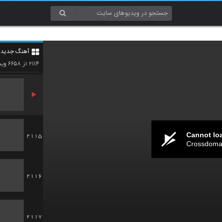
2112
آهنگ جدید 4
2113
۶۶۵۸
۲۱۱۴
از
وید
Cannot lo
2115
Crossdomai
2116
2117