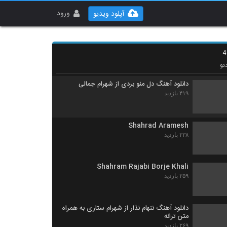
موزیک زیبای یار شیرین (رمیکس) از مجتبی
دربیدی
ورود
آپلود ویدیو
۲,۸۶۸ بازدید
دانلود آهنگ ماه شب من از شهرام جعفری
۳۶۸ بازدید
ئو
دانلود آهنگ دل منو بردی از شهرام جمالی
۴۱۹ بازدید
Shahrad Aramesh
۲۳۸ بازدید
Shahram Rajabi Borje Khali
۲۵۹ بازدید
دانلود آهنگ تنهام نذار از شهرام ستاری به همراه
متن ترانه
۲۶۹ بازدید