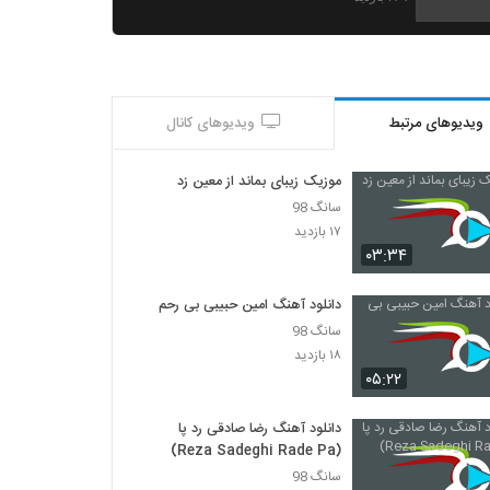
دانلود آهنگ شهرام شرقی آینده چه خواهد شد
(Shahram Sharghi Ayande Che
Khaahad Shod)
۲۶۶ بازدید
ویدیوهای مرتبط
ویدیوهای کانال
دانلود آهنگ شهرام زندی تو برگشتی
(Shahram Zandi To Bargashti)
۳۴۰ بازدید
موزیک زیبای بماند از معین زد
سانگ 98
دانلود آهنگ جدید و زیبای شهروز اجمالی با نام
۱۷ بازدید
زنگ زنگ
۰۳:۳۴
۴۷۱ بازدید
دانلود آهنگ امین حبیبی بی رحم
آهنگ سیاوش پالاهنگ بنام بارون
سانگ 98
۵۲۱ بازدید
۱۸ بازدید
۰۵:۲۲
دانلود آهنگ جذابی از بهرام بهرامی
۳۰۶ بازدید
دانلود آهنگ رضا صادقی رد پا
(Reza Sadeghi Rade Pa)
سانگ 98