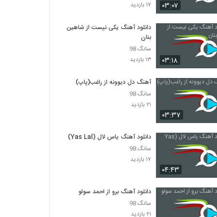
دانلود آهنگ نیما جانی پای ثابت (Nima Jani
۰۳:۰۷
۱۷ بازدید
Paye Sabet)
۳۳۵ بازدید
دانلود آهنگ یکی نیست از شاهین
بنان
دانلود آهنگ شباهنگ (جدید) ریسک
سانگ 98
۳۷۹ بازدید
۰۳:۱۸
۱۳ بازدید
آهنگ فصل پنجم از حمید ترابی(پاپ)
آهنگ دل دیوونه از راغب(پاپ)
۲۵۶ بازدید
سانگ 98
۲۱ بازدید
۰۳:۳۷
هومن شاهی آهنگ بی تو
۴۲۱ بازدید
دانلود آهنگ یاس لال (Yas Lal)
سانگ 98
دانلود آهنگ بهزاد لیتو خدا شکر
۱۷ بازدید
۰۴:۴۳
۲,۱۵۷ بازدید
دانلود آهنگ برو از احمد سولو
تی ام بکس آهنگ رسممونه
سانگ 98
۹۶۳ بازدید
۲۱ بازدید