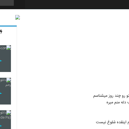
2118
2119
2120
2121
رو چند روز میشناسم
دله منم میره
2122
م اینقده شلوغ نیست