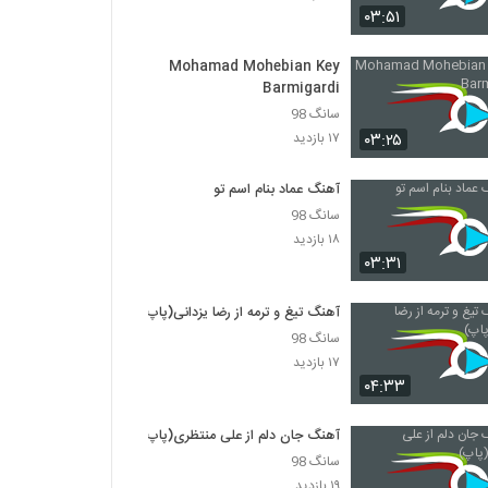
۰۳:۵۱
موزیک زیبای فقط واسه من از خشایار اس آر
Mohamad Mohebian Key
۳۵۳ بازدید
Barmigardi
سانگ 98
دانلود آهنگ جدید و زیبای مشتاق (I) با نام
۰۳:۲۵
۱۷ بازدید
جوونی
۴۱۷ بازدید
آهنگ عماد بنام اسم تو
سانگ 98
آهنگ پروفشنال از سپهر خلسه(رپ)
۱۸ بازدید
۸۸۳ بازدید
۰۳:۳۱
آهنگ تیغ و ترمه از رضا یزدانی(پاپ)
ادی عطار آهنگ منو دوست داری
۵۱۲ بازدید
سانگ 98
۱۷ بازدید
۰۴:۳۳
دانلود آهنگ اپیکور باند بالاتر
۴۹۰ بازدید
آهنگ جان دلم از علی منتظری(پاپ)
سانگ 98
۱۹ بازدید