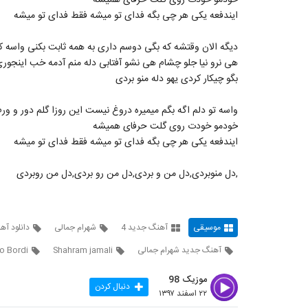
خودمو خودت روی گلت حرفای همیشه
ایندفعه یکی هر چی بگه فدای تو میشه فقط فدای تو میشه
دیگه الان وقتشه که بگی دوسم داری به همه ثابت بکنی واسه ک
هی نرو نیا جلو چشام هی نشو آفتابی دله منم آدمه خب اینجو
بگو چیکار کردی یهو دله منو بردی
واسه تو دلم اگه بگم میمیره دروغ نیست این روزا گلم دور و ور
خودمو خودت روی گلت حرفای همیشه
ایندفعه یکی هر چی بگه فدای تو میشه فقط فدای تو میشه
,دل منوبردی,دل من و بردی,دل من رو بردی,دل من روبردی
موسیقی
آهنگ جدید 4
شهرام جمالی
دانلود آه
آهنگ جدید شهرام جمالی
Shahram jamali
o Bordi
موزیک 98
دنبال کردن
۲۲ اسفند ۱۳۹۷