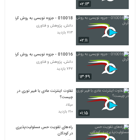
010028 - مدیریت زمان و فعالیت های درسی
۰۲:۱۳
۴۸۹ بازدید
28
010018 - جزوه نویسی به روش کرنل
دانش، پژوهش و فناوری
010029 - برنامه ریزی درسی هفتگی
۷۱۳ بازدید
۵۲۱ بازدید
29
۰۲:۱۱
010030 - برنامه ریزی انجام تکالیف
010016 - جزوه نویسی به روش کرنل
۵۱۴ بازدید
30
دانش، پژوهش و فناوری
۷۶۷ بازدید
۱۳:۴۹
010031 - برنامه ریزی درسی ترمی
۴۴۴ بازدید
31
تفاوت اینترنت عادی با فیبر نوری در
چیست؟
010032 - شیوه های مطالعه (Scanning)
میلاد
۵۱۵ بازدید
32
۲۱۰ بازدید
۰۱:۱۵
010033 - شیوه های مطالعه (Skimming)
راه‌های تقویت حس مسئولیت‌پذیری
در کودکان
۵۲۰ بازدید
33